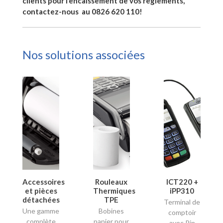
clients pour l’encaissement de vos règlements,
contactez-nous au 0826 620 110!
Nos solutions associées
Accessoires
Rouleaux
ICT220 +
et pièces
Thermiques
iPP310
détachées
TPE
Terminal de
Une gamme
Bobines
comptoir
complète
papier pour
avec Pin