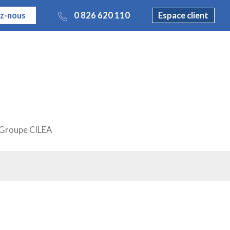
z-nous
0 826 620 110
Espace client
Groupe CILEA