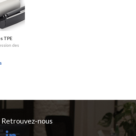
es TPE
ession des
s
Retrouvez-nous
LinkedIn