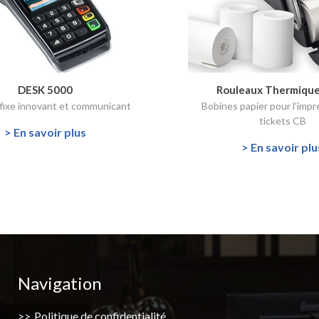
DESK 5000
Rouleaux Thermiqu
 fixe innovant et communicant
Bobines papier pour l’impr
tickets CB
> En savoir plus
> En savoir plu
Navigation
Politique de confidentialité