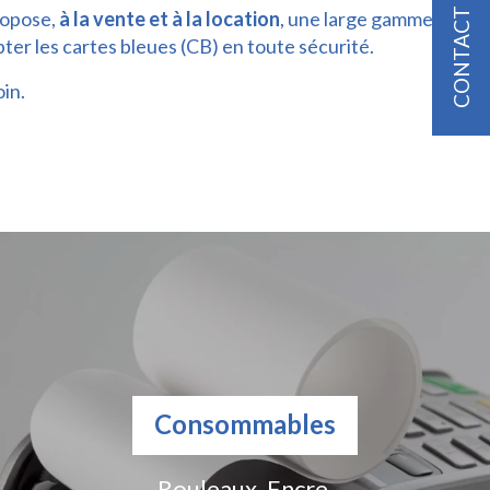
CONTACT
ropose,
à la vente et à la location
, une large gamme
r les cartes bleues (CB) en toute sécurité.
in.
Consommables
Rouleaux, Encre,