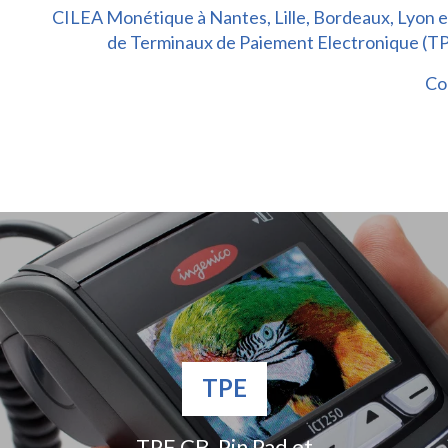
CILEA Monétique à Nantes, Lille, Bordeaux, Lyon e
de Terminaux de Paiement Electronique (TPE
Co
TPE
TPE CB, Pin Pad et