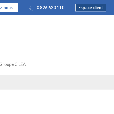
z-nous
0 826 620 110
Espace client
Groupe CILEA