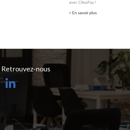
avec CileaPay !
> En savoir plus
Retrouvez-nous
LinkedIn