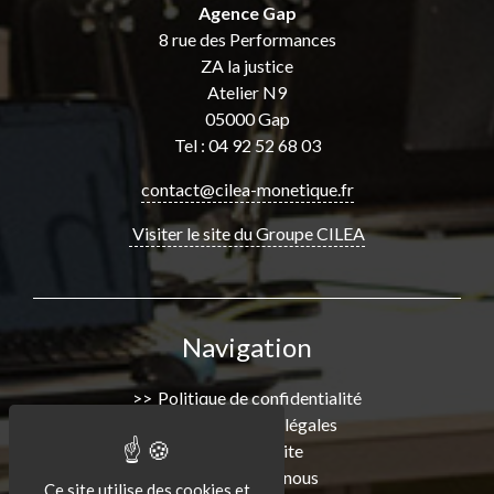
Agence Gap
8 rue des Performances
ZA la justice
Atelier N9
05000 Gap
Tel : 04 92 52 68 03
contact@cilea-monetique.fr
Visiter le site du Groupe CILEA
Navigation
Politique de confidentialité
Informations légales
Plan de Site
Consultez-nous
Ce site utilise des cookies et