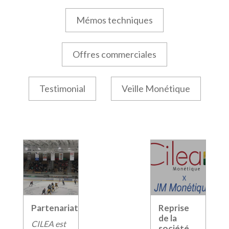
Mémos techniques
Offres commerciales
Testimonial
Veille Monétique
Partenariat
Reprise
de la
CILEA est
société