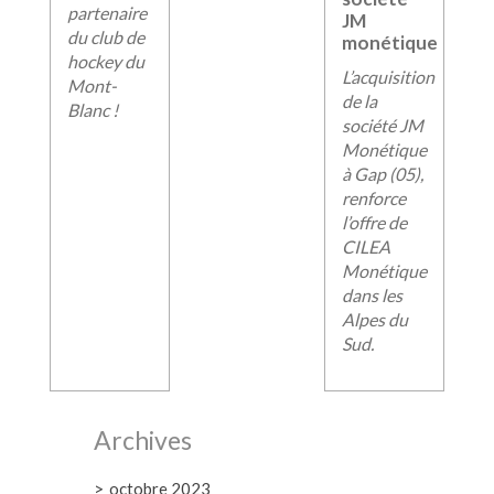
partenaire
JM
du club de
monétique
hockey du
L’acquisition
Mont-
de la
Blanc !
société JM
Monétique
à Gap (05),
renforce
l’offre de
CILEA
Monétique
dans les
Alpes du
Sud.
Archives
octobre 2023