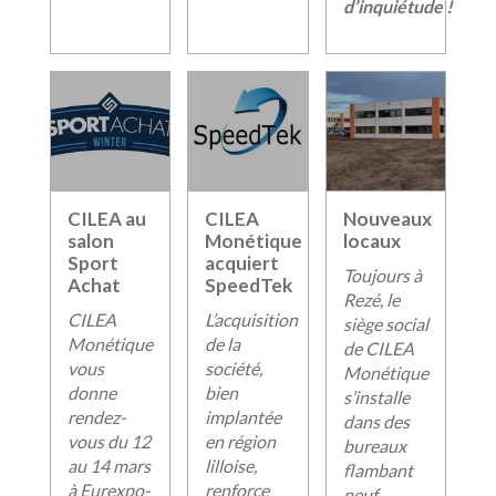
d’inquiétude !
CILEA au
CILEA
Nouveaux
salon
Monétique
locaux
Sport
acquiert
Toujours à
Achat
SpeedTek
Rezé, le
CILEA
L’acquisition
siège social
Monétique
de la
de CILEA
vous
société,
Monétique
donne
bien
s’installe
rendez-
implantée
dans des
vous du 12
en région
bureaux
au 14 mars
lilloise,
flambant
à Eurexpo-
renforce
neuf.