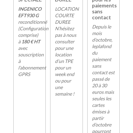
paiements
INGENICO
LOCATION
sans
EFT930 G
COURTE
contact
reconditionné
DUREE
Depuis le
(Configuration
N’hésitez
mois
comprise)
pas à nous
d’octobre,
à
180 € HT
consulter
leplafond
avec
pour une
du
souscription
location
paiement
à
d’un TPE
sans
l’abonnement
pour un
contact est
GPRS
week end
passé de
ou pour
20 à 30
une
euros mais
semaine !
seules les
cartes
émises à
partir
d’octobre
pourront