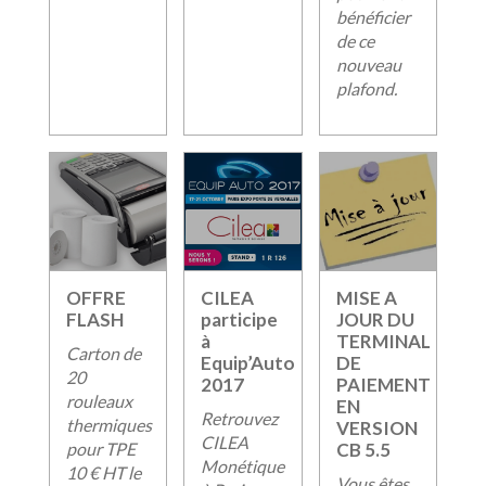
bénéficier
de ce
nouveau
plafond.
OFFRE
CILEA
MISE A
FLASH
participe
JOUR DU
à
TERMINAL
Carton de
Equip’Auto
DE
20
2017
PAIEMENT
rouleaux
EN
Retrouvez
thermiques
VERSION
CILEA
pour TPE
CB 5.5
Monétique
10 € HT le
Vous êtes