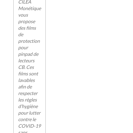
CILEA
Monétique
vous
propose
des films
de
protection
pour
pinpad de
lecteurs
CB. Ces
films sont
lavables
afin de
respecter
les règles
d’hygiène
pour lutter
contre le
COVID-19
sans