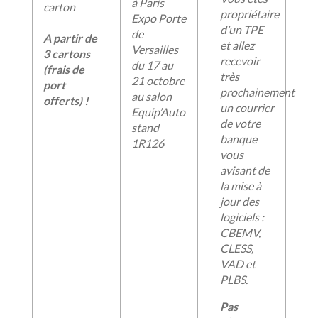
à Paris
carton
propriétaire
Expo Porte
d’un TPE
de
A partir de
et allez
Versailles
3 cartons
recevoir
du 17 au
(frais de
très
21 octobre
port
prochainement
au salon
offerts) !
un courrier
Equip’Auto
de votre
stand
banque
1R126
vous
avisant de
la mise à
jour des
logiciels :
CBEMV,
CLESS,
VAD et
PLBS.
Pas