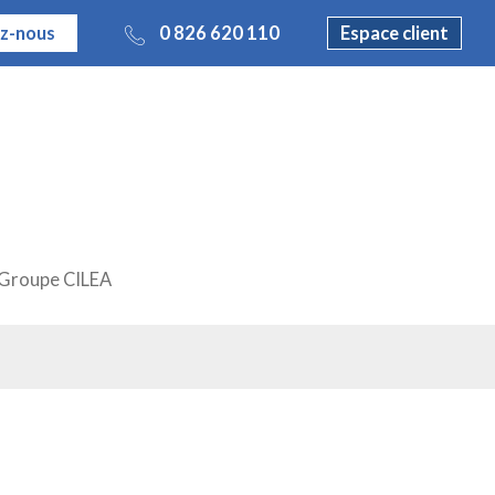
z-nous
0 826 620 110
Espace client
Groupe CILEA