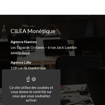
CILEA Monétique
Agence Nantes
Les Espaces Océanes – 6 rue Jack London
44400 Rezé
Agence Lille
118 rue de Dunkerque
59280 Armentières
Agence Gap
Ce site utilise des cookies et
8 rue des Performances
vous donne le contrôle sur
ZA la justice
ceux que vous souhaitez
Atelier N9
activer