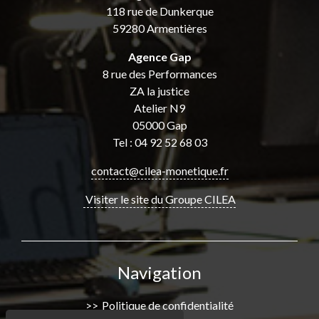
118 rue de Dunkerque
59280 Armentières
Agence Gap
8 rue des Performances
ZA la justice
Atelier N9
05000 Gap
Tel : 04 92 52 68 03
contact@cilea-monetique.fr
Visiter le site du Groupe CILEA
Navigation
Politique de confidentialité