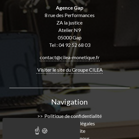
Agence Gap
8 rue des Performances
ZA la justice
Atelier N9
05000 Gap
Tel : 04 92 52 68 03
contact@cilea-monetique.fr
Visiter le site du Groupe CILEA
Navigation
Politique de confidentialité
Informations légales
Plan de Site
Consultez-nous