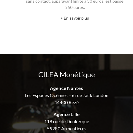
sans contact, auparavant limité à 30 euros, est passé
à 50 euros.
> En savoir plus
CILEA Monétique
Agence Nantes
Les Espaces Océanes – 6 rue Jack London
44400 Rezé
Agence Lille
118 rue de Dunkerque
59280 Armentières