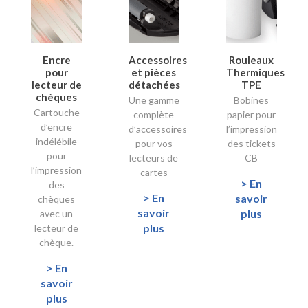
Encre
Accessoires
Rouleaux
pour
et pièces
Thermiques
lecteur de
détachées
TPE
chèques
Une gamme
Bobines
Cartouche
complète
papier pour
d’encre
d’accessoires
l’impression
indélébile
pour vos
des tickets
pour
lecteurs de
CB
l’impression
cartes
> En
des
> En
savoir
chèques
savoir
plus
avec un
plus
lecteur de
chèque.
> En
savoir
plus